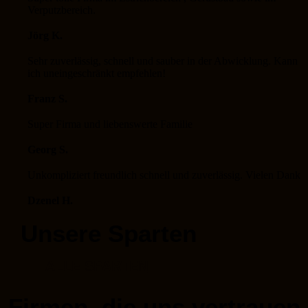
Verputzbereich.
Jörg K.
Sehr zuverlässig, schnell und sauber in der Abwicklung. Kann
ich uneingeschränkt empfehlen!
Franz S.
Super Firma und liebenswerte Familie
Georg S.
Unkompliziert freundlich schnell und zuverlässig. Vielen Dank
Dzenel H.
Unsere Sparten
ALLE SPARTEN
Firmen, die uns vertrauen